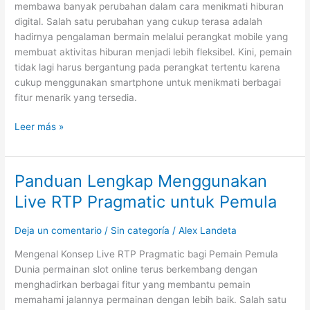
Praktis
membawa banyak perubahan dalam cara menikmati hiburan
digital. Salah satu perubahan yang cukup terasa adalah
hadirnya pengalaman bermain melalui perangkat mobile yang
membuat aktivitas hiburan menjadi lebih fleksibel. Kini, pemain
tidak lagi harus bergantung pada perangkat tertentu karena
cukup menggunakan smartphone untuk menikmati berbagai
fitur menarik yang tersedia.
Leer más »
Panduan Lengkap Menggunakan
Panduan
Lengkap
Live RTP Pragmatic untuk Pemula
Menggunakan
Live
Deja un comentario
/
Sin categoría
/
Alex Landeta
RTP
Pragmatic
Mengenal Konsep Live RTP Pragmatic bagi Pemain Pemula
untuk
Dunia permainan slot online terus berkembang dengan
Pemula
menghadirkan berbagai fitur yang membantu pemain
memahami jalannya permainan dengan lebih baik. Salah satu