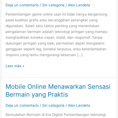
untuk
Deja un comentario
/
Sin categoría
/
Alex Landeta
Mendukung
Game
Perkembangan game online saat ini tidak hanya bergantung
Online
pada kualitas grafis atau kecanggihan perangkat yang
digunakan. Salah satu faktor penting yang menentukan
pengalaman bermain adalah teknologi jaringan yang mampu
menghadirkan koneksi cepat, stabil, dan responsif. Tanpa
dukungan jaringan yang baik, permainan dapat mengalami
gangguan seperti lag, koneksi terputus, atau keterlambatan
respons yang tentu mengurangi keseruan […]
Leer más »
Mobile Online Menawarkan Sensasi
Mobile
Online
Bermain yang Praktis
Menawarkan
Sensasi
Deja un comentario
/
Sin categoría
/
Alex Landeta
Bermain
yang
Kemudahan Bermain di Era Digital Perkembangan teknologi