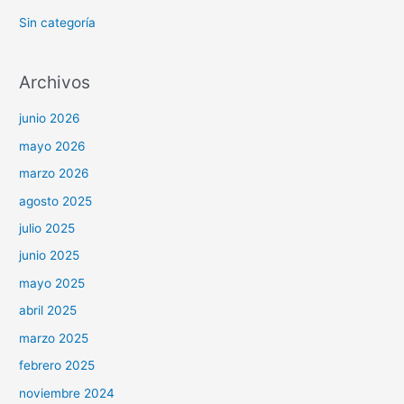
Sin categoría
Archivos
junio 2026
mayo 2026
marzo 2026
agosto 2025
julio 2025
junio 2025
mayo 2025
abril 2025
marzo 2025
febrero 2025
noviembre 2024