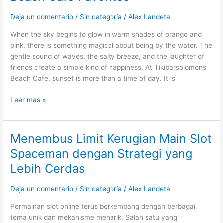
Sangria:
Tikibarsolomons’
Deja un comentario
/
Sin categoría
/
Alex Landeta
Beach
Cafe
When the sky begins to glow in warm shades of orange and
Favorites
pink, there is something magical about being by the water. The
gentle sound of waves, the salty breeze, and the laughter of
friends create a simple kind of happiness. At Tikibarsolomons’
Beach Cafe, sunset is more than a time of day. It is
Leer más »
Menembus Limit Kerugian Main Slot
Menembus
Limit
Spaceman dengan Strategi yang
Kerugian
Lebih Cerdas
Main
Slot
Deja un comentario
/
Sin categoría
/
Alex Landeta
Spaceman
dengan
Permainan slot online terus berkembang dengan berbagai
Strategi
tema unik dan mekanisme menarik. Salah satu yang