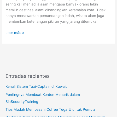
sering kali menjadi alasan mengapa banyak orang lebih
memilih destinasi alami dibandingkan keramaian kota. Tidak
hanya menawarkan pemandangan indah, wisata alam juga
memberikan ketenangan pikiran yang jarang ditemukan
Leer más »
Entradas recientes
Kenali Sistem Taxi-Captain di Kuwait
Pentingnya Membuat Konten Menarik dalam
SiaSecurityTraining
Tips Mudah Membasahi Coffee TegarU untuk Pemula