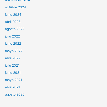
octubre 2024
junio 2024
abril 2023
agosto 2022
julio 2022
junio 2022
mayo 2022
abril 2022
julio 2021
junio 2021
mayo 2021
abril 2021
agosto 2020