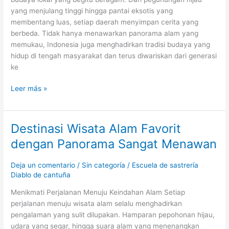
Memikat
yang menjulang tinggi hingga pantai eksotis yang
Hati
membentang luas, setiap daerah menyimpan cerita yang
berbeda. Tidak hanya menawarkan panorama alam yang
memukau, Indonesia juga menghadirkan tradisi budaya yang
hidup di tengah masyarakat dan terus diwariskan dari generasi
ke
Leer más »
Destinasi Wisata Alam Favorit
Destinasi
Wisata
dengan Panorama Sangat Menawan
Alam
Favorit
Deja un comentario
/
Sin categoría
/
Escuela de sastrería
dengan
Diablo de cantuña
Panorama
Menikmati Perjalanan Menuju Keindahan Alam Setiap
Sangat
perjalanan menuju wisata alam selalu menghadirkan
Menawan
pengalaman yang sulit dilupakan. Hamparan pepohonan hijau,
udara yang segar, hingga suara alam yang menenangkan