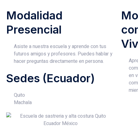
Modalidad
Mo
Presencial
co
Vi
Asiste a nuestra escuela y aprende con tus
futuros amigos y profesores. Puedes hablar y
Apre
hacer preguntas directamente en persona.
comp
Sedes (Ecuador)
en v
com
mien
Quito
Machala