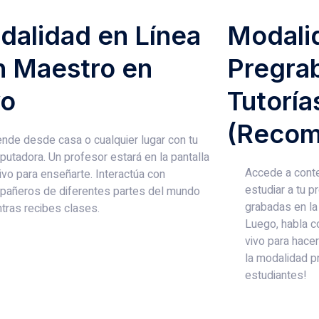
dalidad en Línea
Modali
n Maestro en
Pregra
vo
Tutoría
(Recom
nde desde casa o cualquier lugar con tu
utadora. Un profesor estará en la pantalla
Accede a cont
ivo para enseñarte. Interactúa con
estudiar a tu p
pañeros de diferentes partes del mundo
grabadas en la
tras recibes clases.
Luego, habla co
vivo para hace
la modalidad p
estudiantes!