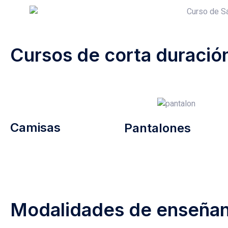
Ir
al
contenido
Cursos de corta duració
Camisas
Pantalones
Modalidades de enseña