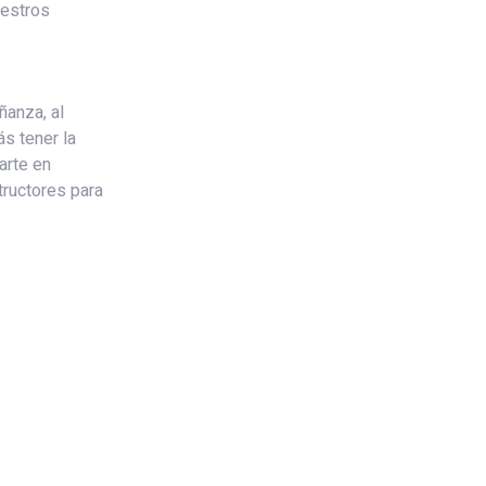
uestros
ñanza, al
ás tener la
arte en
tructores para