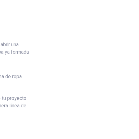
 abrir una
sa ya formada
nea de ropa
 tu proyecto
mera línea de