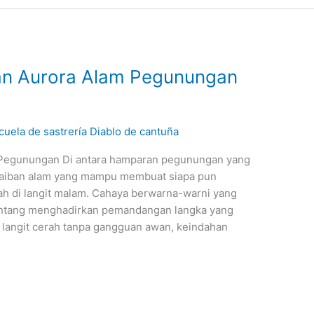
an Aurora Alam Pegunungan
cuela de sastrería Diablo de cantuña
 Pegunungan Di antara hamparan pegunungan yang
ajaiban alam yang mampu membuat siapa pun
dah di langit malam. Cahaya berwarna-warni yang
bintang menghadirkan pemandangan langka yang
a langit cerah tanpa gangguan awan, keindahan