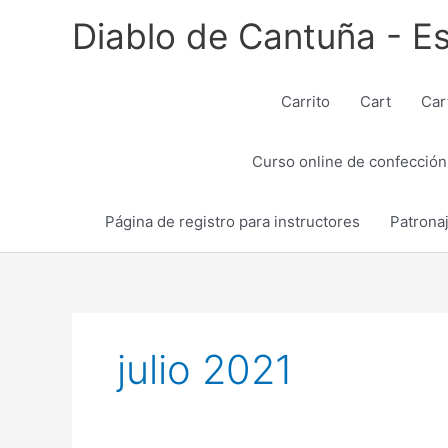
Ir
Diablo de Cantuña - Es
al
contenido
Carrito
Cart
Car
Curso online de confección
Página de registro para instructores
Patrona
julio 2021