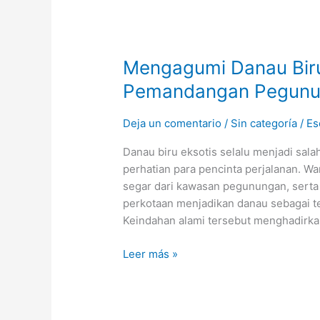
Mengagumi
Mengagumi Danau Biru
Danau
Pemandangan Pegunun
Biru
Eksotis
Deja un comentario
/
Sin categoría
/
Es
dengan
Pemandangan
Danau biru eksotis selalu menjadi sal
Pegunungan
perhatian para pencinta perjalanan. War
Sekitar
segar dari kawasan pegunungan, serta 
perkotaan menjadikan danau sebagai 
Keindahan alami tersebut menghadirk
Leer más »