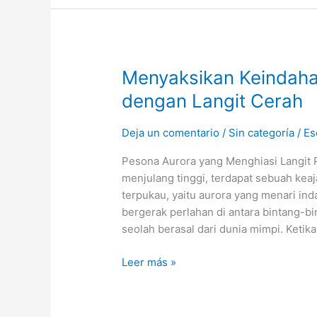
Menyaksikan
Menyaksikan Keindah
Keindahan
dengan Langit Cerah
Aurora
Alam
Deja un comentario
/
Sin categoría
/
Es
Pegunungan
dengan
Pesona Aurora yang Menghiasi Langit
Langit
menjulang tinggi, terdapat sebuah ke
Cerah
terpukau, yaitu aurora yang menari in
bergerak perlahan di antara bintang-
seolah berasal dari dunia mimpi. Ketik
Leer más »