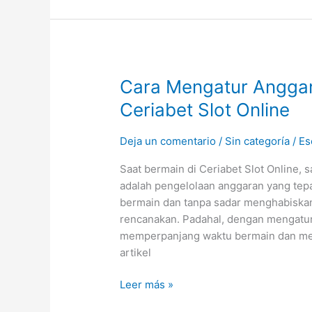
Cara
Cara Mengatur Anggar
Mengatur
Ceriabet Slot Online
Anggaran
untuk
Deja un comentario
/
Sin categoría
/
Es
Menang
Besar
Saat bermain di Ceriabet Slot Online, 
di
adalah pengelolaan anggaran yang tep
Ceriabet
bermain dan tanpa sadar menghabiskan
Slot
rencanakan. Padahal, dengan mengatur
Online
memperpanjang waktu bermain dan me
artikel
Leer más »