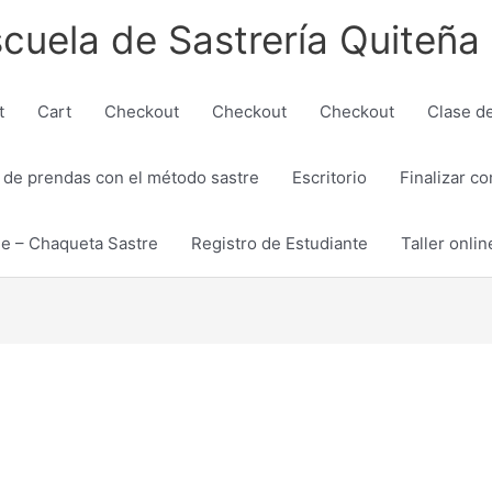
cuela de Sastrería Quiteña
t
Cart
Checkout
Checkout
Checkout
Clase d
 de prendas con el método sastre
Escritorio
Finalizar c
je – Chaqueta Sastre
Registro de Estudiante
Taller onlin