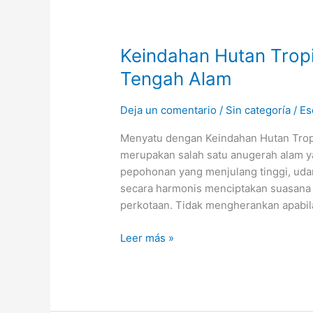
Keindahan
Keindahan Hutan Trop
Hutan
Tengah Alam
Tropis
dan
Deja un comentario
/
Sin categoría
/
Es
Suasana
Damai
Menyatu dengan Keindahan Hutan Trop
di
merupakan salah satu anugerah alam ya
Tengah
pepohonan yang menjulang tinggi, udar
Alam
secara harmonis menciptakan suasana d
perkotaan. Tidak mengherankan apabi
Leer más »