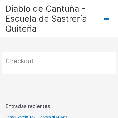
Ir
Men
Diablo de Cantuña -
al
contenido
princ
Escuela de Sastrería
Quiteña
Checkout
Entradas recientes
Kenali Sistem Taxi-Captain di Kuwait