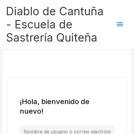
Ir
Men
Diablo de Cantuña
al
contenido
princ
- Escuela de
Sastrería Quiteña
¡Hola, bienvenido de
nuevo!