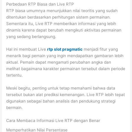
Perbedaan RTP Biasa dan Live RTP
RTP biasa umumnya menunjukkan nilai teoritis yang sudah
ditentukan berdasarkan perhitungan sistem permainan.
Sementara itu, Live RTP memberikan informasi yang lebih
dinamis karena dapat berubah mengikuti aktivitas permainan
yang sedang berlangsung.
Hal ini membuat Live
rtp slot pragmatic
menjadi fitur yang
menarik bagi pemain yang ingin mendapatkan gambaran lebih
aktual. Pemain dapat mengamati perubahan angka dan
melihat bagaimana karakter permainan tersebut dalam periode
tertentu.
Meski begitu, penting untuk tetap memahami bahwa data
tersebut bukan alat prediksi kemenangan. Live RTP lebih tepat
digunakan sebagai bahan analisis dan pendukung strategi
bermain.
Cara Membaca Informasi Live RTP dengan Benar
Memperhatikan Nilai Persentase