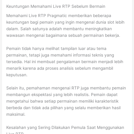
Keuntungan Memahami Live RTP Sebelum Bermain
Memahami Live RTP Pragmatic memberikan beberapa
keuntungan bagi pemain yang ingin mengenal dunia slot lebih
dalam. Salah satunya adalah membantu meningkatkan
wawasan mengenai bagaimana sebuah permainan bekerja.
Pemain tidak hanya melihat tampilan luar atau tema
permainan, tetapi juga memahami informasi teknis yang
tersedia. Hal ini membuat pengalaman bermain menjadi lebih
menarik karena ada proses analisis sebelum mengambil
keputusan.
Selain itu, pemahaman mengenai RTP juga membantu pemain
membangun ekspektasi yang lebih realistis. Pemain dapat
mengetahui bahwa setiap permainan memiliki karakteristik
berbeda dan tidak ada pilihan yang selalu memberikan hasil
maksimal.
Kesalahan yang Sering Dilakukan Pemula Saat Menggunakan
Live RTP