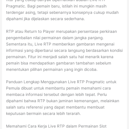
Pragmatic. Bagi pemain baru, istilah ini mungkin masih
terdengar asing, tetapi sebenarnya konsepnya cukup mudah
dipahami jika dijelaskan secara sederhana.
RTP atau Return to Player merupakan persentase perkiraan
pengembalian nilai permainan dalam jangka panjang.
Sementara itu, Live RTP memberikan gambaran mengenai
informasi yang diperbarui secara langsung berdasarkan kondisi
permainan. Fitur ini menjadi salah satu hal menarik karena
pemain bisa mendapatkan gambaran tambahan sebelum
menentukan pilihan permainan yang ingin dicoba.
Panduan Lengkap Menggunakan Live RTP Pragmatic untuk
Pemula dibuat untuk membantu pemain memahami cara
membaca informasi tersebut dengan lebih tepat. Perlu
dipahami bahwa RTP bukan jaminan kemenangan, melainkan
salah satu referensi yang dapat membantu membuat
keputusan bermain secara lebih terarah.
Memahami Cara Kerja Live RTP dalam Permainan Slot