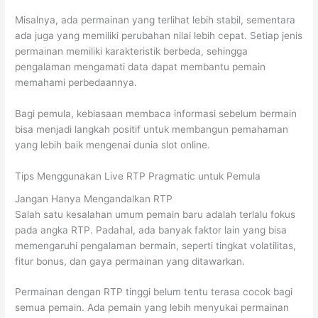
Misalnya, ada permainan yang terlihat lebih stabil, sementara
ada juga yang memiliki perubahan nilai lebih cepat. Setiap jenis
permainan memiliki karakteristik berbeda, sehingga
pengalaman mengamati data dapat membantu pemain
memahami perbedaannya.
Bagi pemula, kebiasaan membaca informasi sebelum bermain
bisa menjadi langkah positif untuk membangun pemahaman
yang lebih baik mengenai dunia slot online.
Tips Menggunakan Live RTP Pragmatic untuk Pemula
Jangan Hanya Mengandalkan RTP
Salah satu kesalahan umum pemain baru adalah terlalu fokus
pada angka RTP. Padahal, ada banyak faktor lain yang bisa
memengaruhi pengalaman bermain, seperti tingkat volatilitas,
fitur bonus, dan gaya permainan yang ditawarkan.
Permainan dengan RTP tinggi belum tentu terasa cocok bagi
semua pemain. Ada pemain yang lebih menyukai permainan