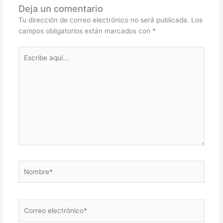
Deja un comentario
Tu dirección de correo electrónico no será publicada.
Los
campos obligatorios están marcados con
*
Escribe
aquí...
Nombre*
Correo
electrónico*