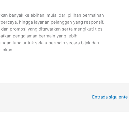
kan banyak kelebihan, mulai dari pilihan permainan
percaya, hingga layanan pelanggan yang responsif.
an promosi yang ditawarkan serta mengikuti tips
patkan pengalaman bermain yang lebih
an lupa untuk selalu bermain secara bijak dan
ainkan!
Entrada siguiente