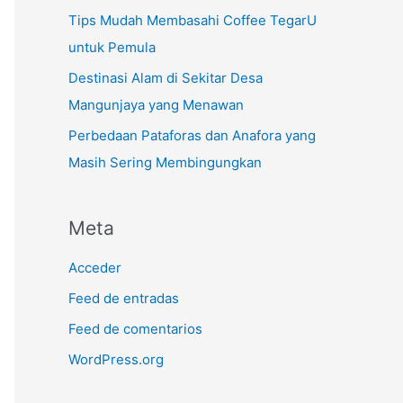
Tips Mudah Membasahi Coffee TegarU
untuk Pemula
Destinasi Alam di Sekitar Desa
Mangunjaya yang Menawan
Perbedaan Pataforas dan Anafora yang
Masih Sering Membingungkan
Meta
Acceder
Feed de entradas
Feed de comentarios
WordPress.org