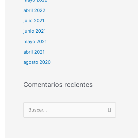
abril 2022
julio 2021
junio 2021
mayo 2021
abril 2021
agosto 2020
Comentarios recientes
B
u
s