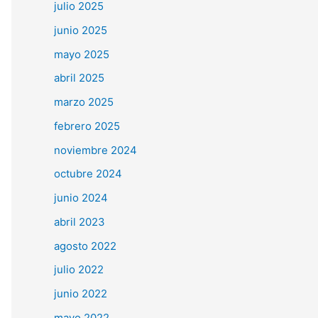
julio 2025
junio 2025
mayo 2025
abril 2025
marzo 2025
febrero 2025
noviembre 2024
octubre 2024
junio 2024
abril 2023
agosto 2022
julio 2022
junio 2022
mayo 2022