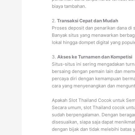
biaya tambahan.
2.
Transaksi Cepat dan Mudah
Proses deposit dan penarikan dana di 
Banyak situs yang menawarkan berbaga
lokal hingga dompet digital yang popule
3.
Akses ke Turnamen dan Kompetisi
Situs-situs ini sering mengadakan tu
bersaing dengan pemain lain dan mem
percaya diri dengan kemampuan bermain
cara yang menyenangkan dan mengun
Apakah Slot Thailand Cocok untuk Se
Secara umum, slot Thailand cocok unt
sudah berpengalaman. Dengan beragam 
disesuaikan, siapa saja dapat menikmat
dengan bijak dan tidak melebihi batas 