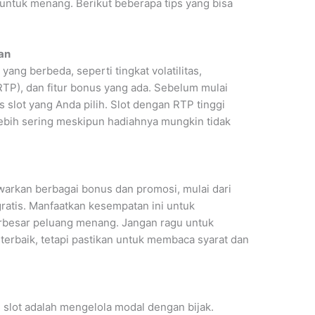
untuk menang. Berikut beberapa tips yang bisa
an
 yang berbeda, seperti tingkat volatilitas,
TP), dan fitur bonus yang ada. Sebelum mulai
 slot yang Anda pilih. Slot dengan RTP tinggi
ih sering meskipun hadiahnya mungkin tidak
awarkan berbagai bonus dan promosi, mulai dari
ratis. Manfaatkan kesempatan ini untuk
besar peluang menang. Jangan ragu untuk
erbaik, tetapi pastikan untuk membaca syarat dan
 slot adalah mengelola modal dengan bijak.