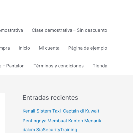
emostrativa
Clase demostrativa – Sin descuento
ompra
Inicio
Mi cuenta
Página de ejemplo
e – Pantalon
Términos y condiciones
Tienda
Entradas recientes
Kenali Sistem Taxi-Captain di Kuwait
Pentingnya Membuat Konten Menarik
dalam SiaSecurityTraining