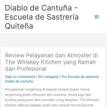
Ir
Men
Diablo de Cantuña -
al
contenido
princ
Escuela de Sastrería
Quiteña
Review Pelayanan dan Atmosfer di
The Whiskey Kitchen yang Ramah
dan Profesional
Deja un comentario
/
Sin categoría
/ Por
Escuela de sastrería
Diablo de cantuña
Pengalaman nongkrong di sebuah tempat bukan hanya
tergantung pada minuman dan suasana, tetapi juga dari
kualitas pelayanan dan atmosfer yang disajikan. The Whiskey
Kitchen dikenal sebagai salah satu tempat favorit pecinta