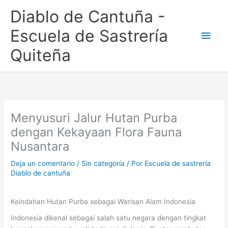
Ir
Men
Diablo de Cantuña -
al
contenido
princ
Escuela de Sastrería
Quiteña
Menyusuri Jalur Hutan Purba
dengan Kekayaan Flora Fauna
Nusantara
Deja un comentario
/
Sin categoría
/ Por
Escuela de sastrería
Diablo de cantuña
Keindahan Hutan Purba sebagai Warisan Alam Indonesia
Indonesia dikenal sebagai salah satu negara dengan tingkat