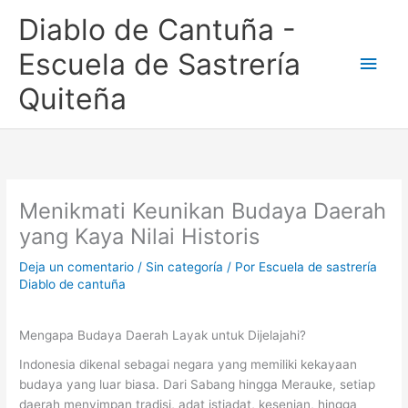
Ir
Men
Diablo de Cantuña -
al
contenido
princ
Escuela de Sastrería
Quiteña
Menikmati Keunikan Budaya Daerah
yang Kaya Nilai Historis
Deja un comentario
/
Sin categoría
/ Por
Escuela de sastrería
Diablo de cantuña
Mengapa Budaya Daerah Layak untuk Dijelajahi?
Indonesia dikenal sebagai negara yang memiliki kekayaan
budaya yang luar biasa. Dari Sabang hingga Merauke, setiap
daerah menyimpan tradisi, adat istiadat, kesenian, hingga