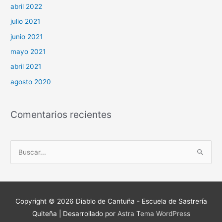
abril 2022
julio 2021
junio 2021
mayo 2021
abril 2021
agosto 2020
Comentarios recientes
B
u
s
c
Copyright © 2026
Diablo de Cantuña - Escuela de Sastrería
a
Quiteña
| Desarrollado por
Astra Tema WordPress
r