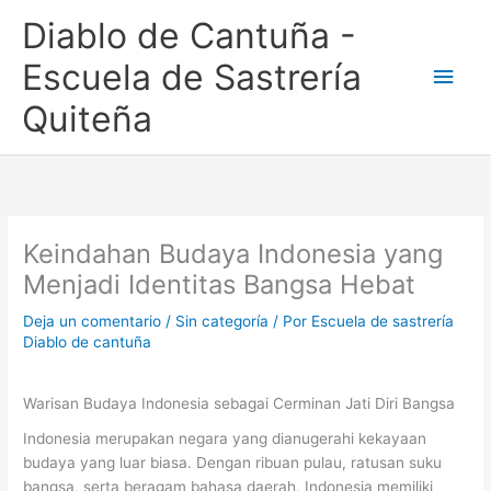
Ir
Men
Diablo de Cantuña -
al
contenido
princ
Escuela de Sastrería
Quiteña
Keindahan Budaya Indonesia yang
Menjadi Identitas Bangsa Hebat
Deja un comentario
/
Sin categoría
/ Por
Escuela de sastrería
Diablo de cantuña
Warisan Budaya Indonesia sebagai Cerminan Jati Diri Bangsa
Indonesia merupakan negara yang dianugerahi kekayaan
budaya yang luar biasa. Dengan ribuan pulau, ratusan suku
bangsa, serta beragam bahasa daerah, Indonesia memiliki