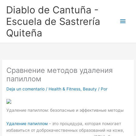
Ir
Men
Diablo de Cantuña -
al
contenido
princ
Escuela de Sastrería
Quiteña
Сравнение методов удаления
папиллом
Deja un comentario
/
Health & Fitness, Beauty
/ Por
Удаление папиллом: безопасные и эффективные методы
Удаление папиллом
– это процедура, которая помогает
избавиться от доброкачественных образований на коже,