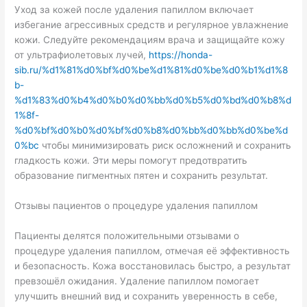
Уход за кожей после удаления папиллом включает
избегание агрессивных средств и регулярное увлажнение
кожи. Следуйте рекомендациям врача и защищайте кожу
от ультрафиолетовых лучей,
https://honda-
sib.ru/%d1%81%d0%bf%d0%be%d1%81%d0%be%d0%b1%d1%8
b-
%d1%83%d0%b4%d0%b0%d0%bb%d0%b5%d0%bd%d0%b8%d
1%8f-
%d0%bf%d0%b0%d0%bf%d0%b8%d0%bb%d0%bb%d0%be%d
0%bc
чтобы минимизировать риск осложнений и сохранить
гладкость кожи. Эти меры помогут предотвратить
образование пигментных пятен и сохранить результат.
Отзывы пациентов о процедуре удаления папиллом
Пациенты делятся положительными отзывами о
процедуре удаления папиллом, отмечая её эффективность
и безопасность. Кожа восстановилась быстро, а результат
превзошёл ожидания. Удаление папиллом помогает
улучшить внешний вид и сохранить уверенность в себе,