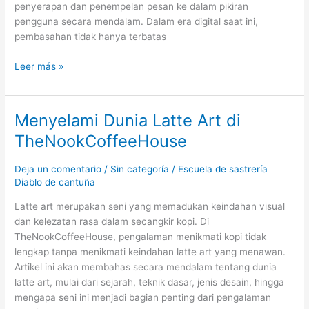
penyerapan dan penempelan pesan ke dalam pikiran
pengguna secara mendalam. Dalam era digital saat ini,
pembasahan tidak hanya terbatas
Leer más »
Menyelami Dunia Latte Art di
Menyelami
Dunia
TheNookCoffeeHouse
Latte
Art
Deja un comentario
/
Sin categoría
/
Escuela de sastrería
di
Diablo de cantuña
TheNookCoffeeHouse
Latte art merupakan seni yang memadukan keindahan visual
dan kelezatan rasa dalam secangkir kopi. Di
TheNookCoffeeHouse, pengalaman menikmati kopi tidak
lengkap tanpa menikmati keindahan latte art yang menawan.
Artikel ini akan membahas secara mendalam tentang dunia
latte art, mulai dari sejarah, teknik dasar, jenis desain, hingga
mengapa seni ini menjadi bagian penting dari pengalaman