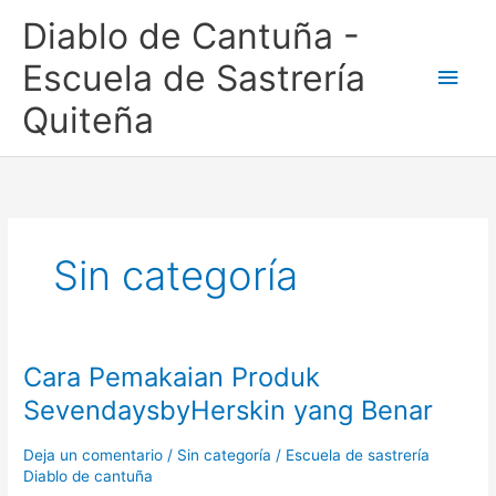
Ir
Men
Diablo de Cantuña -
al
contenido
princ
Escuela de Sastrería
Quiteña
Sin categoría
Cara Pemakaian Produk
Cara
Pemakaian
SevendaysbyHerskin yang Benar
Produk
SevendaysbyHerskin
Deja un comentario
/
Sin categoría
/
Escuela de sastrería
yang
Diablo de cantuña
Benar