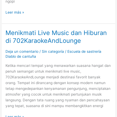
ngopi
Leer más »
Menikmati Live Music dan Hiburan
Menikmati
Live
di 702KaraokeAndLounge
Music
dan
Deja un comentario
/
Sin categoría
/
Escuela de sastrería
Hiburan
Diablo de cantuña
di
Ketika mencari tempat yang menawarkan suasana hangat dan
702KaraokeAndLounge
penuh semangat untuk menikmati live music,
702KaraokeAndLounge menjadi destinasi favorit banyak
orang. Tempat ini dirancang dengan konsep modern namun
tetap mengedepankan kenyamanan pengunjung, menciptakan
atmosfer yang cocok untuk menikmati pertunjukan musik
langsung. Dengan tata ruang yang nyaman dan pencahayaan
yang tepat, suasana di sini mampu membangkitkan energi
Leer más »