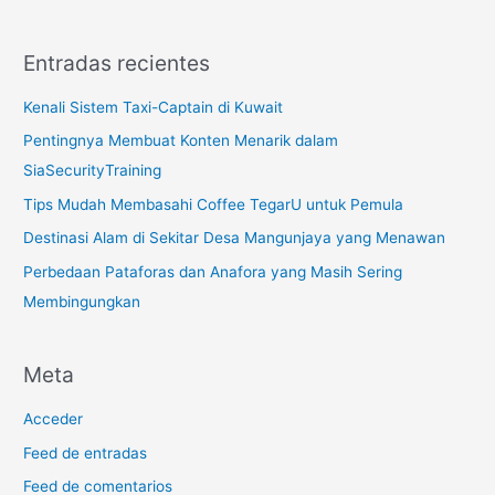
Entradas recientes
Kenali Sistem Taxi-Captain di Kuwait
Pentingnya Membuat Konten Menarik dalam
SiaSecurityTraining
Tips Mudah Membasahi Coffee TegarU untuk Pemula
Destinasi Alam di Sekitar Desa Mangunjaya yang Menawan
Perbedaan Pataforas dan Anafora yang Masih Sering
Membingungkan
Meta
Acceder
Feed de entradas
Feed de comentarios