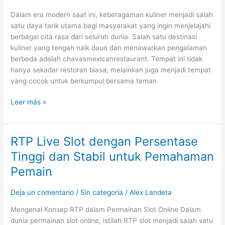
Meksiko
Dalam era modern saat ini, keberagaman kuliner menjadi salah
satu daya tarik utama bagi masyarakat yang ingin menjelajahi
berbagai cita rasa dari seluruh dunia. Salah satu destinasi
kuliner yang tengah naik daun dan menawarkan pengalaman
berbeda adalah chavasmexicanrestaurant. Tempat ini tidak
hanya sekadar restoran biasa, melainkan juga menjadi tempat
yang cocok untuk berkumpul bersama teman
Leer más »
RTP Live Slot dengan Persentase
RTP
Live
Tinggi dan Stabil untuk Pemahaman
Slot
Pemain
dengan
Persentase
Deja un comentario
/
Sin categoría
/
Alex Landeta
Tinggi
dan
Mengenal Konsep RTP dalam Permainan Slot Online Dalam
Stabil
dunia permainan slot online, istilah RTP slot menjadi salah satu