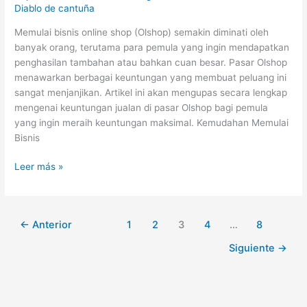
Olshop
Diablo de cantuña
untuk
Memulai bisnis online shop (Olshop) semakin diminati oleh
Pemula
banyak orang, terutama para pemula yang ingin mendapatkan
yang
penghasilan tambahan atau bahkan cuan besar. Pasar Olshop
Ingin
menawarkan berbagai keuntungan yang membuat peluang ini
Cuan
sangat menjanjikan. Artikel ini akan mengupas secara lengkap
mengenai keuntungan jualan di pasar Olshop bagi pemula
yang ingin meraih keuntungan maksimal. Kemudahan Memulai
Bisnis
Leer más »
←
Anterior
1
2
3
4
…
8
Siguiente
→