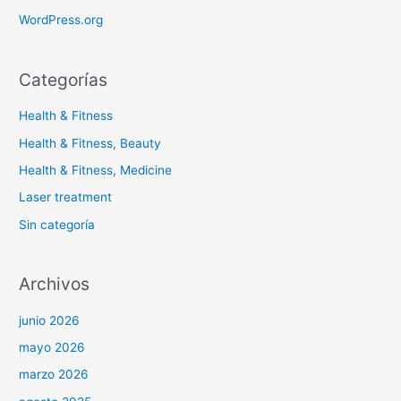
WordPress.org
Categorías
Health & Fitness
Health & Fitness, Beauty
Health & Fitness, Medicine
Laser treatment
Sin categoría
Archivos
junio 2026
mayo 2026
marzo 2026