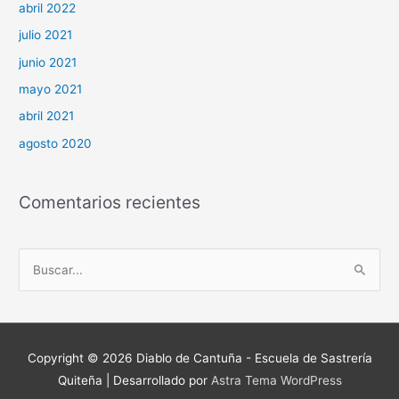
abril 2022
julio 2021
junio 2021
mayo 2021
abril 2021
agosto 2020
Comentarios recientes
B
u
s
c
Copyright © 2026
Diablo de Cantuña - Escuela de Sastrería
a
Quiteña
| Desarrollado por
Astra Tema WordPress
r