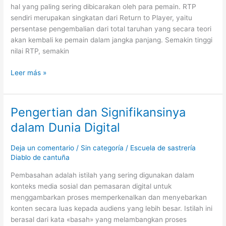
untuk
hal yang paling sering dibicarakan oleh para pemain. RTP
Pemahaman
sendiri merupakan singkatan dari Return to Player, yaitu
Pemain
persentase pengembalian dari total taruhan yang secara teori
akan kembali ke pemain dalam jangka panjang. Semakin tinggi
nilai RTP, semakin
Leer más »
Pengertian dan Signifikansinya
Pengertian
dan
dalam Dunia Digital
Signifikansinya
dalam
Deja un comentario
/
Sin categoría
/
Escuela de sastrería
Dunia
Diablo de cantuña
Digital
Pembasahan adalah istilah yang sering digunakan dalam
konteks media sosial dan pemasaran digital untuk
menggambarkan proses memperkenalkan dan menyebarkan
konten secara luas kepada audiens yang lebih besar. Istilah ini
berasal dari kata «basah» yang melambangkan proses