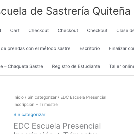
cuela de Sastrería Quiteña
t
Cart
Checkout
Checkout
Checkout
Clase d
 de prendas con el método sastre
Escritorio
Finalizar c
je – Chaqueta Sastre
Registro de Estudiante
Taller onlin
El
El
EDC
Inicio
/
Sin categorizar
/ EDC Escuela Presencial
precio
precio
Escuela
Inscripción + Trimestre
original
actual
Presencial
Sin categorizar
era:
es:
Inscripción
EDC Escuela Presencial
$290.00.
$255.00.
+
Trimestre