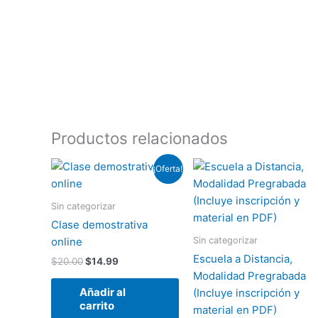
Productos relacionados
El
El
¡Oferta!
precio
precio
original
actual
era:
es:
Sin categorizar
$20.00.
$14.99.
Clase demostrativa
Sin categorizar
online
Escuela a Distancia,
$
20.00
$
14.99
Modalidad Pregrabada
Añadir al
(Incluye inscripción y
carrito
material en PDF)