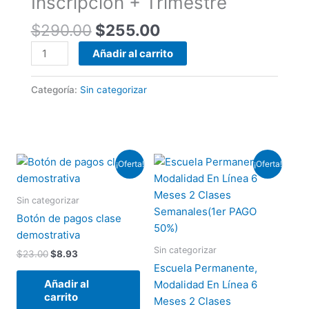
Inscripción + Trimestre
cantidad
$
290.00
$
255.00
Añadir al carrito
Categoría:
Sin categorizar
El
El
El
El
¡Oferta!
¡Oferta!
precio
precio
precio
precio
original
actual
original
actual
era:
es:
era:
es:
Sin categorizar
$23.00.
$8.93.
$300.00.
$90.30.
Botón de pagos clase
demostrativa
Sin categorizar
$
23.00
$
8.93
Escuela Permanente,
Añadir al
Modalidad En Línea 6
carrito
Meses 2 Clases