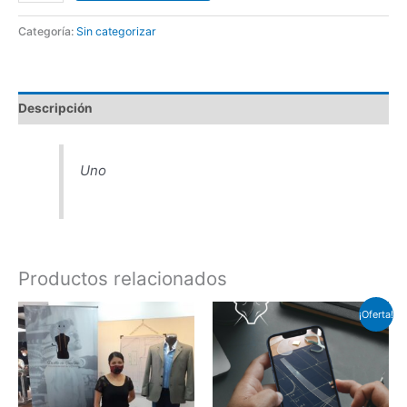
Categoría:
Sin categorizar
Descripción
Uno
Productos relacionados
El
El
¡Oferta!
precio
precio
original
actual
era:
es:
$300.00.
$166.57.