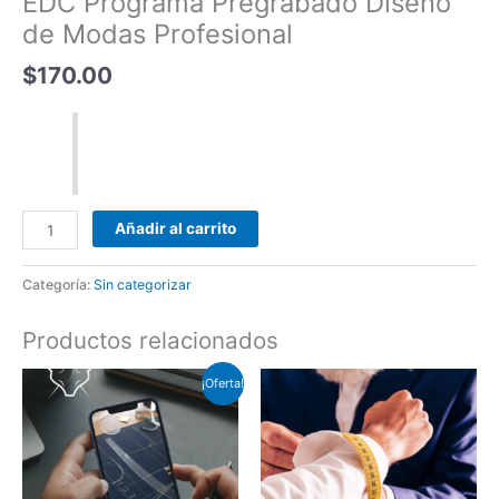
EDC Programa Pregrabado Diseño
de Modas Profesional
$
170.00
Añadir al carrito
Categoría:
Sin categorizar
Productos relacionados
El
El
¡Oferta!
precio
precio
original
actual
era:
es:
$300.00.
$90.30.