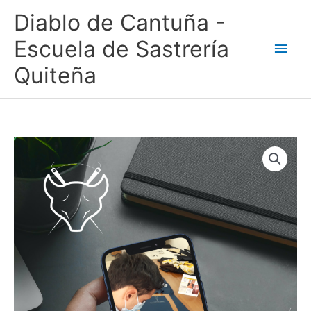
Ir
Men
Diablo de Cantuña -
al
contenido
princ
Escuela de Sastrería
Quiteña
EDC
Programa
Pregrabado
Diseño
de
Modas
Profesional
cantidad