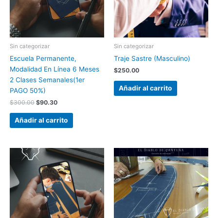
Sin categorizar
Sin categorizar
Escuela Permanente,
Traje Sastre (Masculino)
Modalidad En Línea 6 Meses
$
250.00
2 Clases Semanales(1er
Añadir al carrito
PAGO 50%)
$
300.00
$
90.30
Añadir al carrito