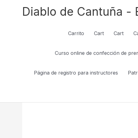
Ir
Diablo de Cantuña - 
al
contenido
Carrito
Cart
Cart
C
Curso online de confección de pre
Página de registro para instructores
Patr