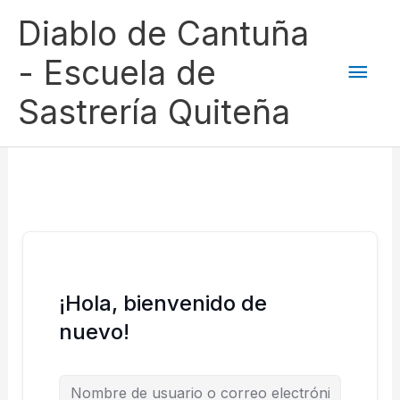
Ir
Men
Diablo de Cantuña
al
contenido
princ
- Escuela de
Sastrería Quiteña
¡Hola, bienvenido de
nuevo!