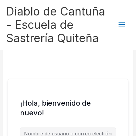
Ir
Men
Diablo de Cantuña
al
contenido
princ
- Escuela de
Sastrería Quiteña
¡Hola, bienvenido de
nuevo!